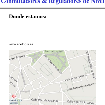
Conmutadores & Reguladores de Nivel
Donde estamos:
C/ Real de Arganda nº 21 bajo; 28031
Madrid
Telf.: 91 385 39 23 Móvil: 626 81 04 66 Fax:
91 385 37 00
www.ecologis.es